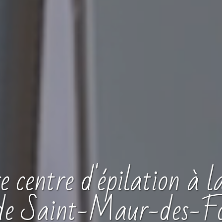
re
centre
d'épilation à la
 de Saint-Maur-des-Fo