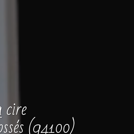
 cire
ssés (94100)