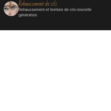
Rehaussement de cils
Rehaussement
et teinture de cils nouvelle
génération.
Extensions de cils
Extensions de cils (cil à cil)
Soins visage
Soins Bioénergétiques nettoyants, revitalisants,
oxygénants et énergissants pour une peau
ressourcée et éclatante.
Soins par lumière pulsée
Elimination définitive de poils, de rougeurs
diffuses, de tâches liées au soleil et au