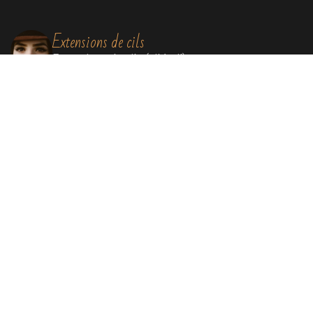
Extensions de cils
Extensions de cils (cil à cil)
Soins visage
Soins Bioénergétiques nettoyants, revitalisants,
oxygénants et énergissants pour une peau
ressourcée et éclatante.
Soins par lumière pulsée
Elimination définitive de poils, de rougeurs
diffuses, de tâches liées au soleil et au
vieillissement, remodelage collagénique.
Massage Signature By Lisa®