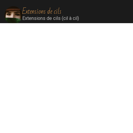
Extensions de cils
Extensions de cils (cil à cil)
Soins visage
Soins Bioénergétiques nettoyants, revitalisants,
oxygénants et énergissants pour une peau
ressourcée et éclatante.
Soins par lumière pulsée
Elimination définitive de poils, de rougeurs
diffuses, de tâches liées au soleil et au
vieillissement, remodelage collagénique.
Massage Signature By Lisa®
Massage sensoriel lent et fluide permettant une