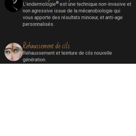
®
L'endermologie
est une technique non-invasive et
non agressive issue de la mécanobiologie qui
vous apporte des résultats minceur, et anti-age
personnalisés.
Rehaussement de cils
Rehaussement
et teinture de cils nouvelle
génération.
Extensions de cils
Extensions de cils (cil à cil)
Soins visage
Soins Bioénergétiques nettoyants, revitalisants,
oxygénants et énergissants pour une peau
ressourcée et éclatante.