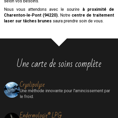
selon vos besoins.
Nous vous attendons avec le sourire
à proximité de
Charenton-le-Pont (94220)
.
Notre
centre
de traitement
laser sur tâches brunes
saura prendre soin de vous.
Une carte de soins complète
Cryolipolyse
Une méthode innovante pour l'amincissement par
le froid.
Endermologie® LPG