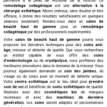
permettre à la peau de retrouver de la tonicité. Le
remodelage collagénique
est une
alternative à la
chirurgie esthétique
. Moins onéreux, sans douleur et très
efficace, il donne des résultats satisfaisants en quelques
séances seulement. Rendez-vous dans un
salon de
beauté haut de gamme
pour un
remodelage
collagénique
par des professionnels expérimentés.
Votre
salon de beauté haut de gamme
pourra vous
proposer les dernières techniques pour des
soins anti-
âge
, minceur et détente de qualité. Que vous recherchiez
un institut capable de vous offrir des
soins
d'endermologie
ou de
cryolipolyse
, vous profiterez des
meilleures innovations dans le domaine de la minceur. Vous
pourrez également demander un
soin des jambes
, du
visage ou du corps pour un moment de détente unique.
Votre
centre esthétique
est le lieu idéal pour
prendre
soin de soi
et bénéficier de
soins esthétiques
de qualité.
Réalisés avec des
cosmétiques bio
de marques
reconnues et avec des
machines de dernière
génération
, vos
soins
seront adaptés et personnalisés