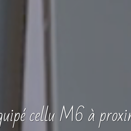
quipé cellu M6
à proxi