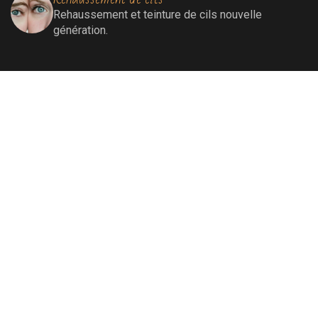
Rehaussement
et teinture de cils nouvelle
génération.
Extensions de cils
Extensions de cils (cil à cil)
Soins visage
Soins Bioénergétiques nettoyants, revitalisants,
oxygénants et énergissants pour une peau
ressourcée et éclatante.
Soins par lumière pulsée
Elimination définitive de poils, de rougeurs
diffuses, de tâches liées au soleil et au
vieillissement, remodelage collagénique.