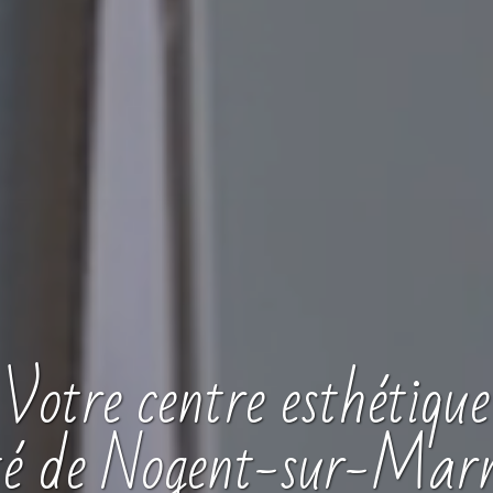
Votre
centre
esthétique
té de Nogent-sur-Mar