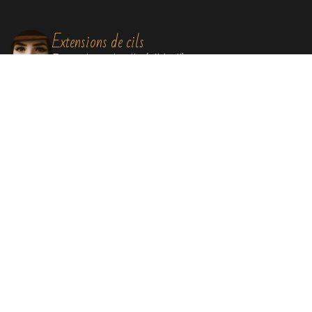
Extensions de cils
Extensions de cils (cil à cil)
Soins visage
Soins Bioénergétiques nettoyants, revitalisants,
oxygénants et énergissants pour une peau
ressourcée et éclatante.
Soins par lumière pulsée
Elimination définitive de poils, de rougeurs
diffuses, de tâches liées au soleil et au
vieillissement, remodelage collagénique.
Massage Signature By Lisa®