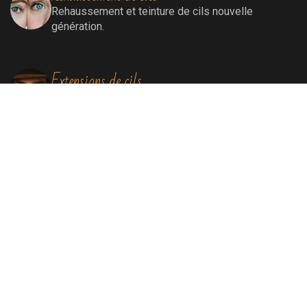
Rehaussement
et teinture de cils nouvelle
génération.
Extensions de cils
Extensions de cils (cil à cil)
Soins visage
Soins Bioénergétiques nettoyants, revitalisants,
oxygénants et énergissants pour une peau
ressourcée et éclatante.
Soins par lumière pulsée
Elimination définitive de poils, de rougeurs
diffuses, de tâches liées au soleil et au
vieillissement, remodelage collagénique.