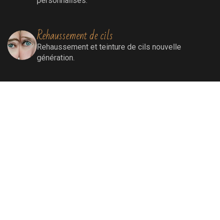
personnalisés.
Rehaussement de cils
Rehaussement
et teinture de cils nouvelle
génération.
Extensions de cils
Extensions de cils (cil à cil)
Soins visage
Soins Bioénergétiques nettoyants, revitalisants,
oxygénants et énergissants pour une peau
ressourcée et éclatante.
Soins par lumière pulsée