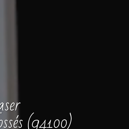
aser
ssés (94100)