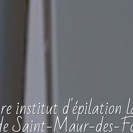
tre
institut
d'épilation l
 de Saint-Maur-des-Fo