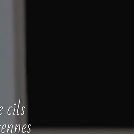
 cils
cennes