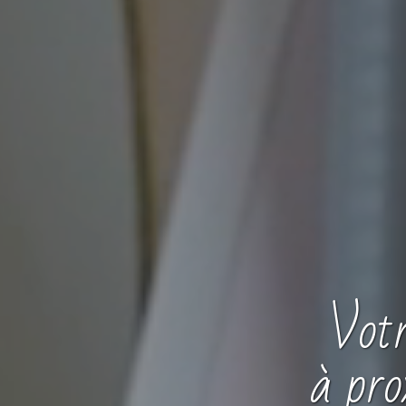
Vot
à pro