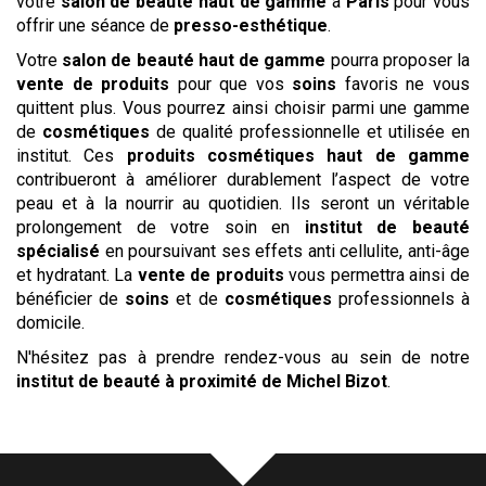
votre
salon de beauté haut de gamme
à
Paris
pour vous
offrir une séance de
presso-esthétique
.
Votre
salon de beauté haut de gamme
pourra proposer la
vente de produits
pour que vos
soins
favoris ne vous
quittent plus. Vous pourrez ainsi choisir parmi une gamme
de
cosmétiques
de qualité professionnelle et utilisée en
institut. Ces
produits cosmétiques haut de gamme
contribueront à améliorer durablement l’aspect de votre
peau et à la nourrir au quotidien. Ils seront un véritable
prolongement de votre soin en
institut de beauté
spécialisé
en poursuivant ses effets anti cellulite, anti-âge
et hydratant. La
vente de produits
vous permettra ainsi de
bénéficier de
soins
et de
cosmétiques
professionnels à
domicile.
N'hésitez pas à prendre rendez-vous au sein de notre
institut
de beauté
à proximité de Michel Bizot
.