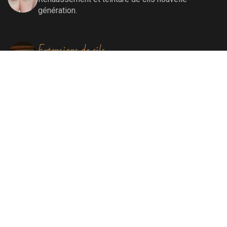
génération.
Extensions de cils
Extensions de cils (cil à cil)
Soins visage
Soins Bioénergétiques nettoyants, revitalisants,
oxygénants et énergissants pour une peau
ressourcée et éclatante.
Soins par lumière pulsée
Elimination définitive de poils, de rougeurs
diffuses, de tâches liées au soleil et au
vieillissement, remodelage collagénique.