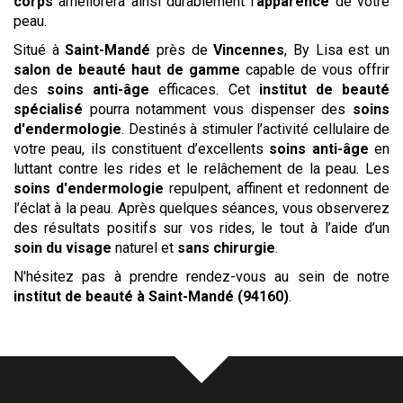
corps
améliorera ainsi durablement l’
apparence
de votre
peau.
Situé à
Saint-Mandé
près de
Vincennes
, By Lisa est un
salon de beauté haut de gamme
capable de vous offrir
des
soins anti-âge
efficaces. Cet
institut de beauté
spécialisé
pourra notamment vous dispenser des
soins
d'endermologie
. Destinés à stimuler l’activité cellulaire de
votre peau, ils constituent d’excellents
soins anti-âge
en
luttant contre les rides et le relâchement de la peau. Les
soins d'endermologie
repulpent, affinent et redonnent de
l’éclat à la peau. Après quelques séances, vous observerez
des résultats positifs sur vos rides, le tout à l’aide d’un
soin du visage
naturel et
sans chirurgie
.
N'hésitez pas à prendre rendez-vous au sein de notre
institut
de beauté
à Saint-Mandé (94160)
.