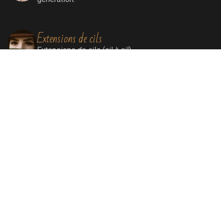
Extensions de cils
Extensions de cils (cil à cil)
Soins visage
Soins Bioénergétiques nettoyants, revitalisants,
oxygénants et énergissants pour une peau
ressourcée et éclatante.
Soins par lumière pulsée
Elimination définitive de poils, de rougeurs
diffuses, de tâches liées au soleil et au
vieillissement, remodelage collagénique.