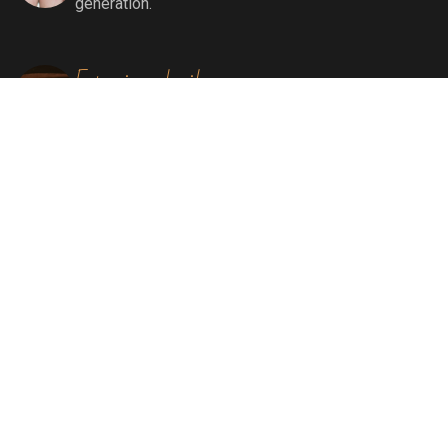
génération.
Extensions de cils
Extensions de cils (cil à cil)
Soins visage
Soins Bioénergétiques nettoyants, revitalisants,
oxygénants et énergissants pour une peau
ressourcée et éclatante.
Soins par lumière pulsée
Elimination définitive de poils, de rougeurs
diffuses, de tâches liées au soleil et au
vieillissement, remodelage collagénique.