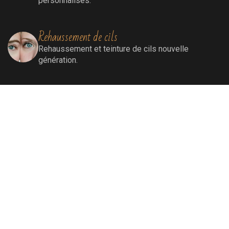
personnalisés.
Rehaussement de cils
Rehaussement
et teinture de cils nouvelle
génération.
Extensions de cils
Extensions de cils (cil à cil)
Soins visage
Soins Bioénergétiques nettoyants, revitalisants,
oxygénants et énergissants pour une peau
ressourcée et éclatante.
Soins par lumière pulsée