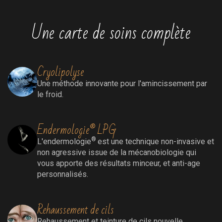
Une carte de soins complète
Cryolipolyse
Une méthode innovante pour l'amincissement par
le froid.
Endermologie® LPG
®
L'endermologie
est une technique non-invasive et
non agressive issue de la mécanobiologie qui
vous apporte des résultats minceur, et anti-age
personnalisés.
Rehaussement de cils
Rehaussement
et teinture de cils nouvelle