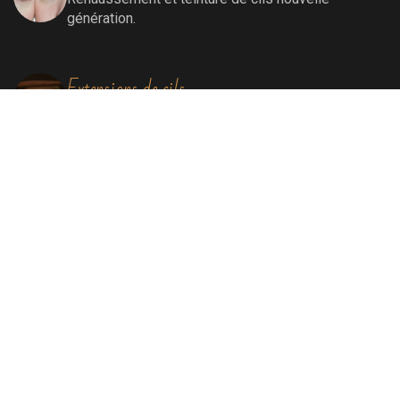
génération.
Extensions de cils
Extensions de cils (cil à cil)
Soins visage
Soins Bioénergétiques nettoyants, revitalisants,
oxygénants et énergissants pour une peau
ressourcée et éclatante.
Soins par lumière pulsée
Elimination définitive de poils, de rougeurs
diffuses, de tâches liées au soleil et au
vieillissement, remodelage collagénique.