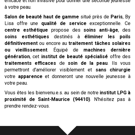
efficace et non invasive pour donner une seconde jeunesse
à votre peau.
Salon de beauté haut de gamme
situé près de
Paris
, By
Lisa offre une
qualité de service
exceptionnelle. Ce
centre esthétique
propose des
soins anti-âge
, des
soins esthétiques
destinés à
éliminer les poils
définitivement
ou encore au
traitement tâches solaires
ou vieillissement
. Équipé de
machines dernière
génération
, cet
institut de beauté spécialisé
offre des
traitements efficaces
de
soin de la peau
. Ils vous
permettront d’améliorer visiblement et
sans chirurgie
votre
apparence
et donneront une nouvelle jeunesse à
votre peau.
Vous êtes les bienvenu.e.s. au sein de notre
institut
LPG
à
proximité de Saint-Maurice (94410)
. N'hésitez pas à
prendre rendez-vous.