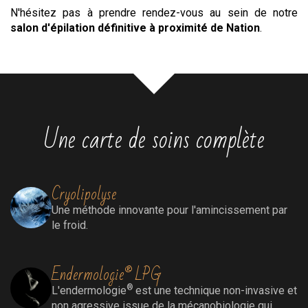
N'hésitez pas à prendre rendez-vous au sein de notre
salon
d'épilation définitive
à proximité de Nation
.
Une carte de soins complète
Cryolipolyse
Une méthode innovante pour l'amincissement par
le froid.
Endermologie® LPG
®
L'endermologie
est une technique non-invasive et
non agressive issue de la mécanobiologie qui