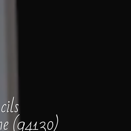
cils
ne (94130)