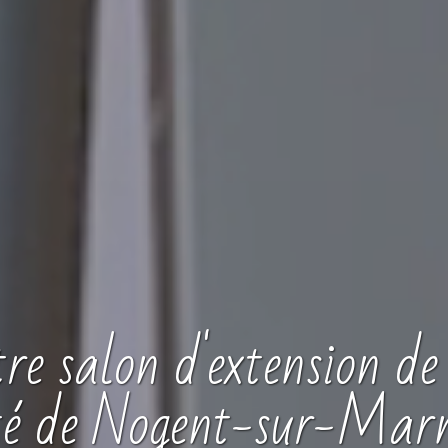
tre
salon
d'extension de 
té de Nogent-sur-Mar