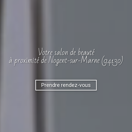
Votre
salon
de beauté
à proximité de Nogent-sur-Marne (94130)
Prendre rendez-vous