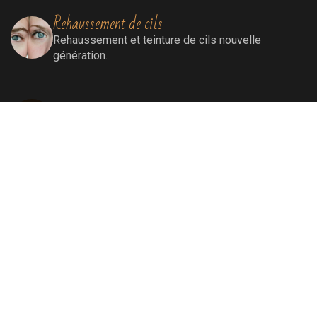
Rehaussement de cils
Rehaussement
et teinture de cils nouvelle
génération.
Extensions de cils
Extensions de cils (cil à cil)
Soins visage
Soins Bioénergétiques nettoyants, revitalisants,
oxygénants et énergissants pour une peau
ressourcée et éclatante.
Soins par lumière pulsée
Elimination définitive de poils, de rougeurs
diffuses, de tâches liées au soleil et au