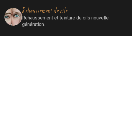
Rehaussement de cils
Rehaussement
et teinture de cils nouvelle
génération.
Extensions de cils
Extensions de cils (cil à cil)
Soins visage
Soins Bioénergétiques nettoyants, revitalisants,
oxygénants et énergissants pour une peau
ressourcée et éclatante.
Soins par lumière pulsée
Elimination définitive de poils, de rougeurs