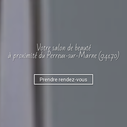
Votre
salon
de beauté
à proximité du Perreux-sur-Marne (94170)
Prendre rendez-vous