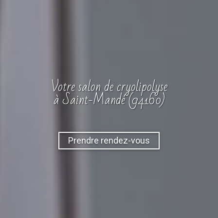
Votre
salon
de cryolipolyse
à Saint-Mandé (94160)
Prendre rendez-vous