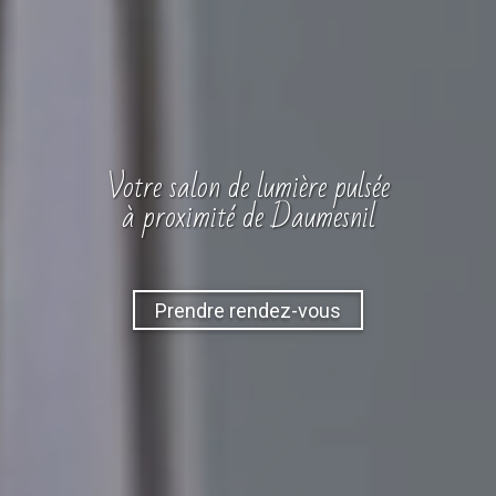
Votre
salon
de lumière pulsée
à proximité de Daumesnil
Prendre rendez-vous