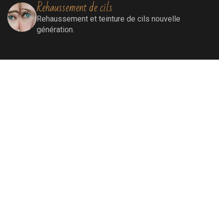
Rehaussement de cils
Rehaussement
et teinture de cils nouvelle
génération.
Extensions de cils
Extensions de cils (cil à cil)
Soins visage
Soins Bioénergétiques nettoyants, revitalisants,
oxygénants et énergissants pour une peau
ressourcée et éclatante.
Soins par lumière pulsée
Elimination définitive de poils, de rougeurs
diffuses, de tâches liées au soleil et au