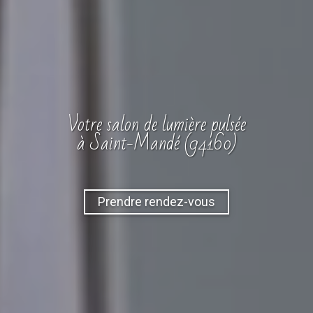
Votre
salon
de lumière pulsée
à Saint-Mandé (94160)
Prendre rendez-vous