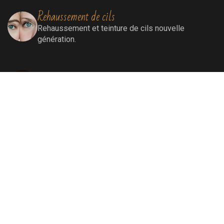
Rehaussement de cils
Rehaussement
et teinture de cils nouvelle
génération.
Extensions de cils
Extensions de cils (cil à cil)
Soins visage
Soins Bioénergétiques nettoyants, revitalisants,
oxygénants et énergissants pour une peau
ressourcée et éclatante.
Soins par lumière pulsée
Elimination définitive de poils, de rougeurs
diffuses, de tâches liées au soleil et au