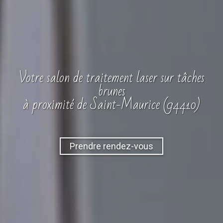
Votre
salon
de traitement laser sur tâches
brunes
à proximité de Saint-Maurice (94410)
Prendre rendez-vous