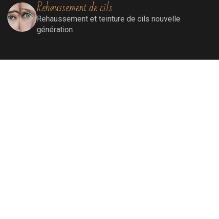
Rehaussement de cils
Rehaussement
et teinture de cils nouvelle
génération.
Extensions de cils
Extensions de cils (cil à cil)
Soins visage
Soins Bioénergétiques nettoyants, revitalisants,
oxygénants et énergissants pour une peau
ressourcée et éclatante.
Soins par lumière pulsée
Elimination définitive de poils, de rougeurs
diffuses, de tâches liées au soleil et au