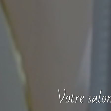
Votre
salo