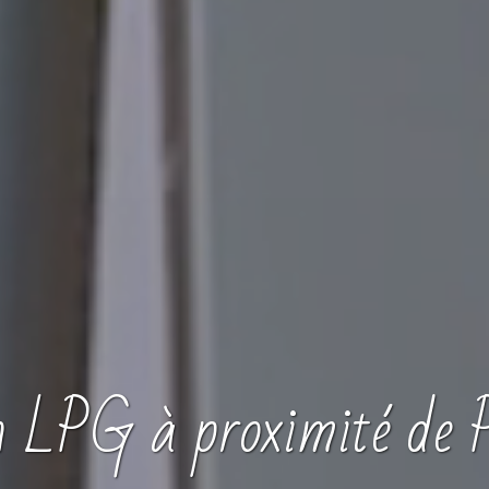
n
LPG
à proximité de 